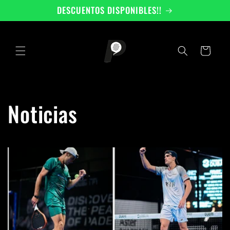
Ir
DESCUENTOS DISPONIBLES!!
directamente
al contenido
Carrito
Noticias