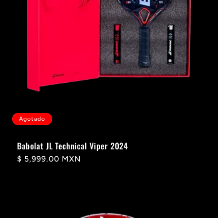
Agotado
Babolat JL Technical Viper 2024
Precio
$ 5,999.00 MXN
habitual