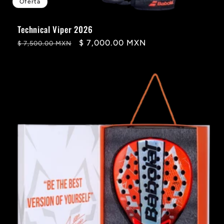
Oferta
Technical Viper 2026
Precio
Precio
$ 7,000.00 MXN
$ 7,500.00 MXN
habitual
de
oferta