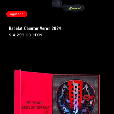
Agotado
Babolat Counter Veron 2024
Precio
$ 4,299.00 MXN
habitual