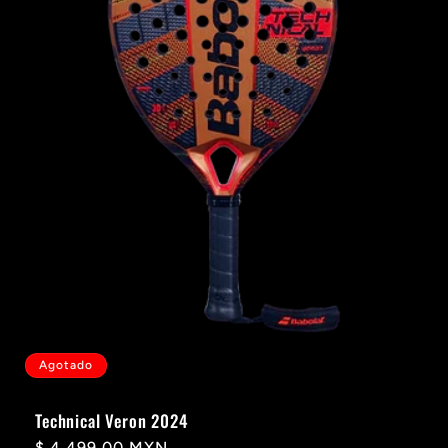
Agotado
Technical Veron 2024
Precio
$ 4,499.00 MXN