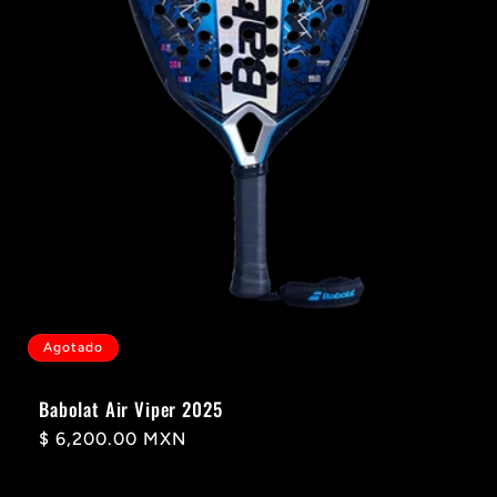
Agotado
Babolat Air Viper 2025
Precio
$ 6,200.00 MXN
habitual