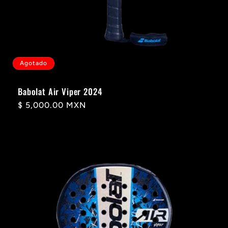
Agotado
Babolat Air Viper 2024
Precio
$ 5,000.00 MXN
habitual