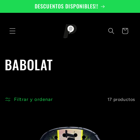
Ir
DESCUENTOS DISPONIBLES!!
directamente
al contenido
Carrito
C
BABOLAT
o
l
Filtrar y ordenar
17 productos
e
c