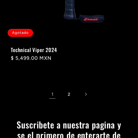
Agotado
Technical Viper 2024
Precio
$ 5,499.00 MXN
habitual
1
2
Suscribete a nuestra pagina y
se el primero de enterarte de