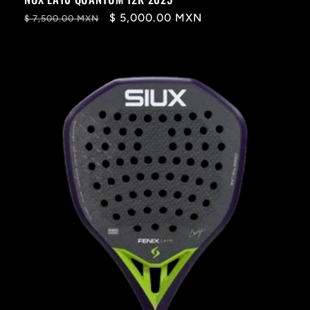
Precio
Precio
$ 5,000.00 MXN
$ 7,500.00 MXN
habitual
de
oferta