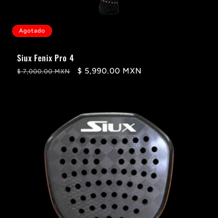
Agotado
Siux Fenix Pro 4
Precio
Precio
$ 5,990.00 MXN
$ 7,000.00 MXN
habitual
de
oferta