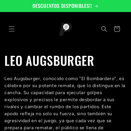
Ir
DESCUENTOS DISPONIBLES!!
directamente
al contenido
Carrito
C
LEO AUGSBURGER
o
Leo Augsburger, conocido como "El Bombardero", es
l
célebre por su potente remate, que lo distingue en la
cancha. Su capacidad para ejecutar golpes
e
explosivos y precisos le permite desbordar a sus
rivales y cambiar el rumbo de los partidos. Este
c
apodo refleja no solo su fuerza, sino también su
agresividad en el juego, ya que cada vez que se
prepara para rematar, el público se llena de