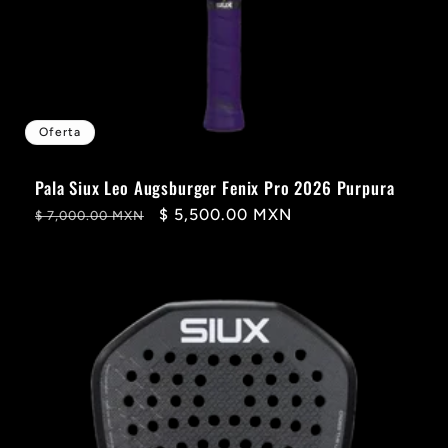
Oferta
Pala Siux Leo Augsburger Fenix Pro 2026 Purpura
Precio
Precio
$ 5,500.00 MXN
$ 7,000.00 MXN
habitual
de
oferta