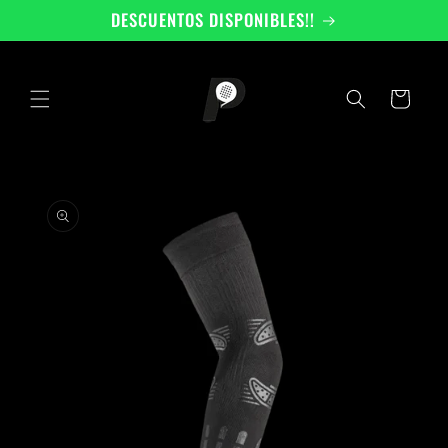
Ir
DESCUENTOS DISPONIBLES!!
directamente
al contenido
Carrito
Ir
directamente
a la
información
del producto