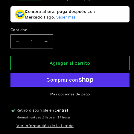
Compra ahora, paga después
con
Mercado Pago.
Saber más
Cantidad
Reducir
Aumentar
cantidad
cantidad
para
para
manguito
manguito
Agregar al carrito
biomecánico
biomecánico
Floky
Floky
No
No
Strain
Strain
Evolution
Evolution
Más opciones de pago
Retiro disponible en
central
Normalmente está listo en 24 horas
Ver información de la tienda