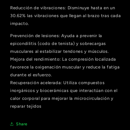
Reducción de vibraciones: Disminuye hasta en un
Compra ahora y paga a meses
30.62% las vibraciones que llegan al brazo tras cada
sin tarjeta de crédito
impacto.
Agrega tu producto al carrito y
elige
Prevención de lesiones: Ayuda a prevenir la
1
pagar con Meses sin Tarjeta.
epicondilitis (codo de tenista) y sobrecargas
En tu cuenta de Mercado Pago,
elige
2
la cantidad de meses
y confirma.
musculares al estabilizar tendones y músculos.
Paga mes a mes
con saldo disponible,
Mejora del rendimiento: La compresión localizada
3
débito u otros medios.
favorece la oxigenación muscular y reduce la fatiga
durante el esfuerzo.
Crédito sujeto a aprobación.
¿Tienes dudas? Consulta nuestra
Ayuda.
Recuperación acelerada: Utiliza compuestos
inorgánicos y biocerámicas que interactúan con el
calor corporal para mejorar la microcirculación y
reparar tejidos
Share