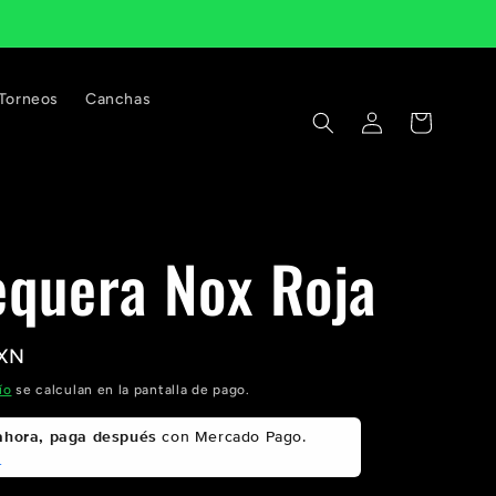
Torneos
Canchas
Iniciar
Carrito
sesión
quera Nox Roja
MXN
ío
se calculan en la pantalla de pago.
hora, paga después
con Mercado Pago.
s