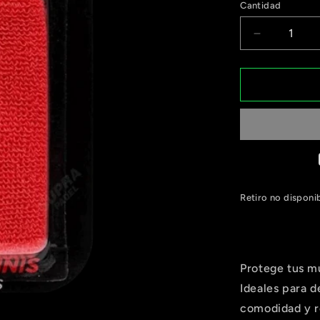
Cantidad
Reducir
cantidad
para
Muñequer
Nox
Roja
Retiro no disponi
Protege tus m
Ideales para 
comodidad y re