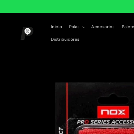
Ir
directamente
al contenido
Inicio
Palas
Accesorios
Palet
Distribuidores
Ir
directamente
a la
información
del producto