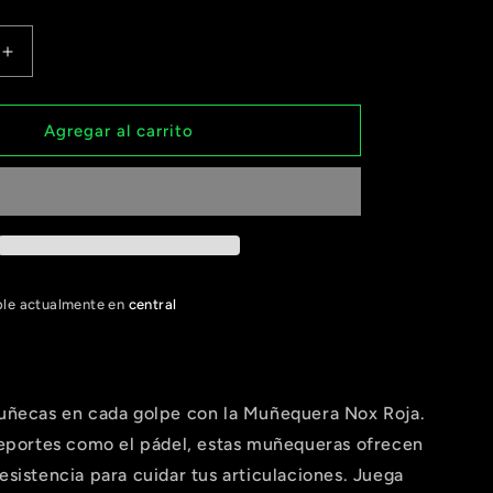
Aumentar
cantidad
para
a
Muñequera
Agregar al carrito
Nox
Roja
ble actualmente en
central
uñecas en cada golpe con la Muñequera Nox Roja.
deportes como el pádel, estas muñequeras ofrecen
sistencia para cuidar tus articulaciones. Juega