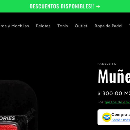
DESCUENTOS DISPONIBLES!!
eros y Mochilas
Pelotas
Tenis
Outlet
Ropa de Padel
PADELSITO
Muñe
Precio
$ 300.00 
habitual
Los
gastos de env
Compra a
Saber má