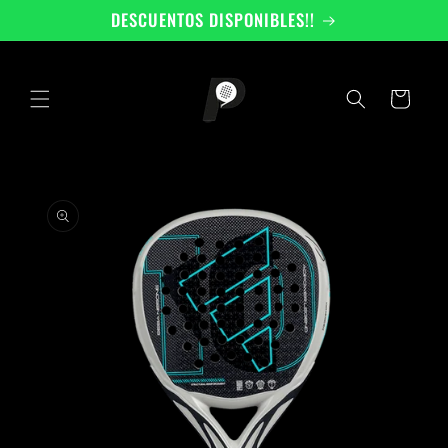
Ir
DESCUENTOS DISPONIBLES!!
directamente
al contenido
Carrito
Ir
directamente
a la
información
del producto