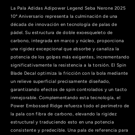
La Pala Adidas Adipower Legend Seba Nerone 2025
10º Aniversario representa la culminación de una
década de innovación en tecnología de palas de
Compra ahora y paga a meses
pádel. Su estructura de doble exoesqueleto de
sin tarjeta de crédito
carbono, integrada en marco y núcleo, proporciona
una rigidez excepcional que absorbe y canaliza la
Agrega tu producto al carrito y
elige
potencia de los golpes más exigentes, incrementando
1
pagar con Meses sin Tarjeta.
significativamente la resistencia a la torsión. El Spin
En tu cuenta de Mercado Pago,
elige
2
la cantidad de meses
y confirma.
Blade Decal optimiza la fricción con la bola mediante
Paga mes a mes
con saldo disponible,
3
un relieve superficial precisamente diseñado,
débito u otros medios.
garantizando efectos de spin controlados y un tacto
Crédito sujeto a aprobación.
inmejorable. Complementando esta tecnología, el
¿Tienes dudas? Consulta nuestra
Ayuda.
Power Embossed Ridge refuerza todo el perímetro de
la pala con fibra de carbono, elevando la rigidez
estructural y traduciendo esto en una potencia
consistente y predecible. Una pala de referencia para