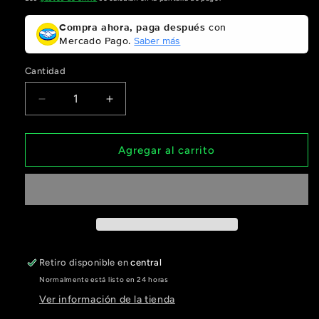
Compra ahora, paga después
con
Mercado Pago.
Saber más
Cantidad
Reducir
Aumentar
cantidad
cantidad
para
para
Pala
Pala
Agregar al carrito
Adidas
Adidas
Adipower
Adipower
Legend
Legend
Seba
Seba
Nerone
Nerone
2025
2025
10º
10º
Retiro disponible en
central
Aniversario
Aniversario
Normalmente está listo en 24 horas
Ver información de la tienda