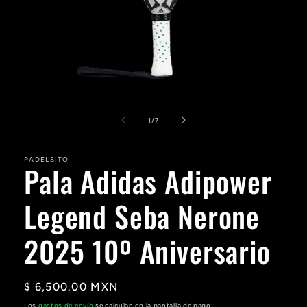
Abrir
elemento
multimedia
de
1
/
7
1
en
una
PADELSITO
ventana
Pala Adidas Adipower
modal
Legend Seba Nerone
2025 10º Aniversario
Precio
$ 6,500.00 MXN
habitual
Los
gastos de envío
se calculan en la pantalla de pago.