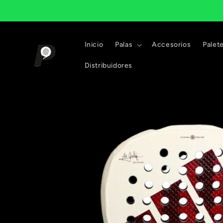
Ir
directamente
al contenido
Inicio
Palas
Accesorios
Palet
Distribuidores
Ir
directamente
a la
información
del producto