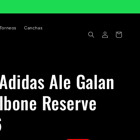
Torneos
Canchas
Iniciar
Carrito
sesión
 Adidas Ale Galan
lbone Reserve
6