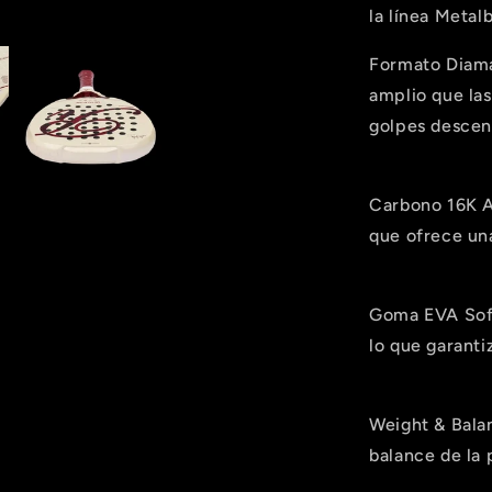
la línea Metal
Formato Diama
amplio que las
golpes descen
Carbono 16K A
Compra ahora y paga a meses sin
que ofrece una
tarjeta de crédito
Agrega tu producto al carrito y
elige pagar con
Goma EVA Soft
1
Meses sin Tarjeta.
lo que garanti
En tu cuenta de Mercado Pago,
elige la
2
cantidad de meses
y confirma.
Paga mes a mes
con saldo disponible, débito u
3
otros medios.
Weight & Balan
balance de la 
Crédito sujeto a aprobación.
¿Tienes dudas? Consulta nuestra
Ayuda.