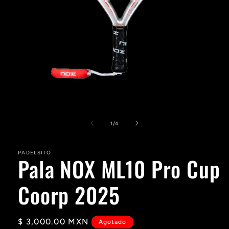
Abrir
elemento
multimedia
de
1
/
4
1
en
una
PADELSITO
ventana
Pala NOX ML10 Pro Cup
modal
Coorp 2025
Precio
$ 3,000.00 MXN
Agotado