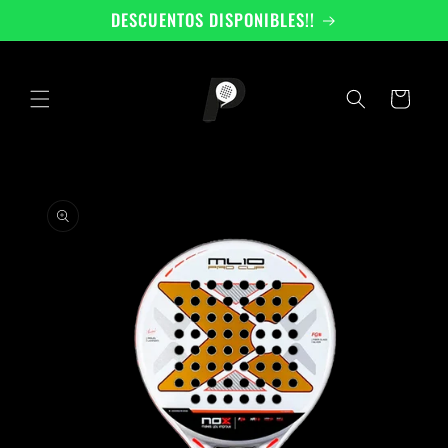
Ir
DESCUENTOS DISPONIBLES!!
directamente
al contenido
Carrito
Ir
directamente
a la
información
del producto