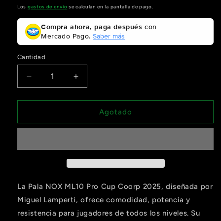
habitual
Los
gastos de envío
se calculan en la pantalla de pago.
Compra ahora, paga después
con
Mercado Pago.
Saber más
Cantidad
Reducir
Aumentar
cantidad
cantidad
para
para
Pala
Pala
Agotado
NOX
NOX
ML10
ML10
Pro
Pro
Cup
Cup
Coorp
Coorp
2025
2025
Compra ahora y paga a meses
La Pala NOX ML10 Pro Cup Coorp 2025, diseñada por
sin tarjeta de crédito
Miguel Lamperti, ofrece comodidad, potencia y
resistencia para jugadores de todos los niveles. Su