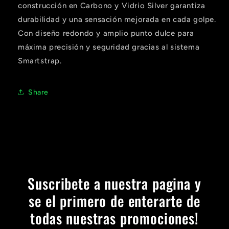
Agrega tu producto al carrito y
elige
1
construcción en Carbono y Vidrio Silver garantiza
pagar con Meses sin Tarjeta.
En tu cuenta de Mercado Pago,
elige
durabilidad y una sensación mejorada en cada golpe.
2
la cantidad de meses
y confirma.
Con diseño redondo y amplio punto dulce para
Paga mes a mes
con saldo disponible,
3
débito u otros medios.
máxima precisión y seguridad gracias al sistema
Smartstrap.
Crédito sujeto a aprobación.
¿Tienes dudas? Consulta nuestra
Ayuda.
Share
Suscribete a nuestra pagina y
se el primero de enterarte de
todas nuestras promociones!