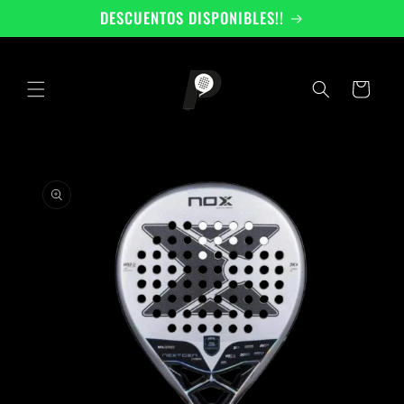
Ir
DESCUENTOS DISPONIBLES!!
directamente
al contenido
Carrito
Ir
directamente
a la
información
del producto