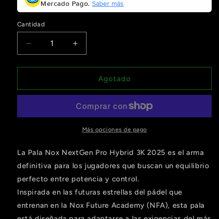
Mercado Pago.
Saber más
Cantidad
Reducir
Aumentar
cantidad
cantidad
para
para
Pala
Pala
Agotado
Nox
Nox
Nextgen
Nextgen
Pro
Pro
Hybrid
Hybrid
3K
3K
Más opciones de pago
2025
2025
La Pala Nox NextGen Pro Hybrid 3K 2025 es el arma
definitiva para los jugadores que buscan un equilibrio
perfecto entre potencia y control.
Compra ahora y paga a meses
Inspirada en las futuras estrellas del pádel que
sin tarjeta de crédito
entrenan en la Nox Future Academy (NFA), esta pala
está diseñada para adaptarse a las exigencias del más