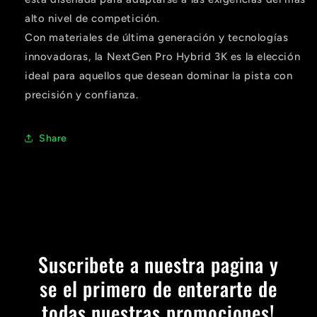
Agrega tu producto al carrito y
elige
1
pagar con Meses sin Tarjeta.
alto nivel de competición.
En tu cuenta de Mercado Pago,
elige
Con materiales de última generación y tecnologías
2
la cantidad de meses
y confirma.
Paga mes a mes
con saldo disponible,
innovadoras, la NextGen Pro Hybrid 3K es la elección
3
débito u otros medios.
ideal para aquellos que desean dominar la pista con
precisión y confianza.
Crédito sujeto a aprobación.
¿Tienes dudas? Consulta nuestra
Ayuda.
Share
Suscribete a nuestra pagina y
se el primero de enterarte de
todas nuestras promociones!