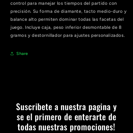
Agrega tu producto al carrito y
elige
1
control para manejar los tiempos del partido con
pagar con Meses sin Tarjeta.
En tu cuenta de Mercado Pago,
elige
precisión. Su forma de diamante, tacto medio-duro y
2
la cantidad de meses
y confirma.
balance alto permiten dominar todas las facetas del
Paga mes a mes
con saldo disponible,
3
débito u otros medios.
juego. Incluye caja, peso inferior desmontable de 8
gramos y destornillador para ajustes personalizados.
Crédito sujeto a aprobación.
¿Tienes dudas? Consulta nuestra
Ayuda.
Share
Suscribete a nuestra pagina y
se el primero de enterarte de
todas nuestras promociones!