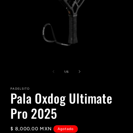
Abrir
elemento
multimedia
de
1
/
6
1
en
una
PADELSITO
ventana
Pala Oxdog Ultimate
modal
Pro 2025
Precio
$ 8,000.00 MXN
Agotado