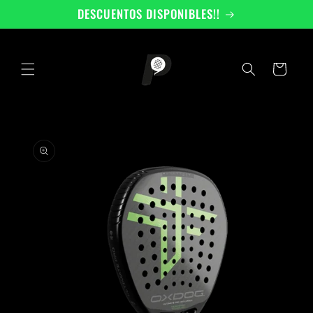
Ir
DESCUENTOS DISPONIBLES!!
directamente
al contenido
Carrito
Ir
directamente
a la
información
del producto