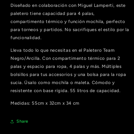
Diseñado en colaboración con Miguel Lamperti, este
Compra ahora y paga a meses
paletero tiene capacidad para 4 palas,
sin tarjeta de crédito
compartimento térmico y función mochila, perfecto
para torneos y partidos. No sacrifiques el estilo por la
Agrega tu producto al carrito y
elige
1
funcionalidad.
pagar con Meses sin Tarjeta.
En tu cuenta de Mercado Pago,
elige
2
la cantidad de meses
y confirma.
Lleva todo lo que necesitas en el Paletero Team
Paga mes a mes
con saldo disponible,
3
Negro/Arcilla. Con compartimento térmico para 2
débito u otros medios.
palas y espacio para ropa, 4 palas y más. Múltiples
bolsillos para tus accesorios y una bolsa para la ropa
Crédito sujeto a aprobación.
¿Tienes dudas? Consulta nuestra
Ayuda.
sucia. Úsalo como mochila o maleta. Cómodo y
resistente con base rígida. 55 litros de capacidad.
Medidas: 55cm x 32cm x 34 cm
Share