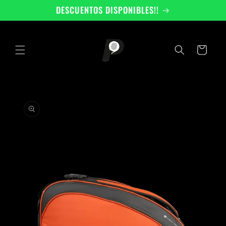
Ir
DESCUENTOS DISPONIBLES!!
directamente
al contenido
Carrito
Ir
directamente
a la
información
del producto