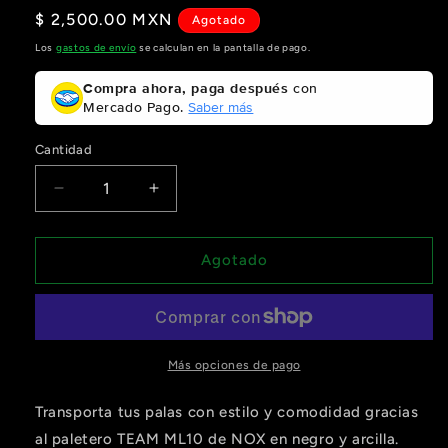
Precio
$ 2,500.00 MXN
Agotado
habitual
Los
gastos de envío
se calculan en la pantalla de pago.
Compra ahora, paga después
con
Mercado Pago.
Saber más
Cantidad
Reducir
Aumentar
cantidad
cantidad
para
para
Paletero
Paletero
Agotado
Ml10
Ml10
Team
Team
Negro/Arcilla
Negro/Arcilla
Más opciones de pago
Transporta tus palas con estilo y comodidad gracias
al paletero TEAM ML10 de NOX en negro y arcilla.