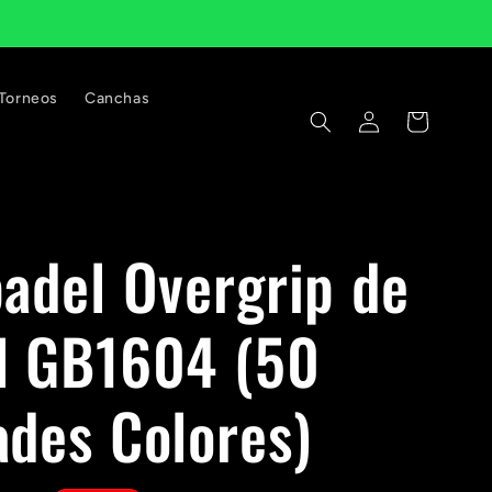
Torneos
Canchas
Iniciar
Carrito
sesión
padel Overgrip de
l GB1604 (50
ades Colores)