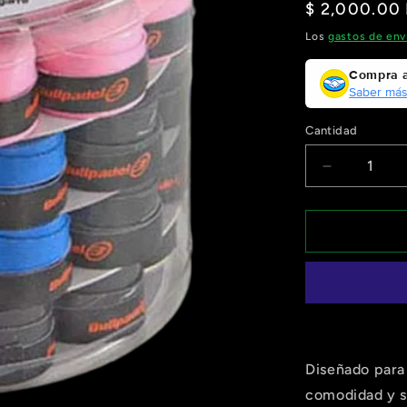
Precio
$ 2,000.00
habitual
Los
gastos de env
Compra a
Saber má
Cantidad
Reducir
cantidad
para
Bullpadel
Overgrip
de
pádel
GB1604
(50
unidades
Colores)
Diseñado para
comodidad y s