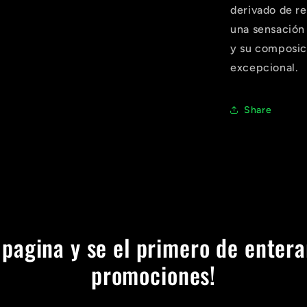
derivado de re
Compra ahora y paga a meses sin
una sensación
tarjeta de crédito
y su composic
excepcional.
Agrega tu producto al carrito y
elige pagar con
1
Meses sin Tarjeta.
En tu cuenta de Mercado Pago,
elige la
Share
2
cantidad de meses
y confirma.
Paga mes a mes
con saldo disponible, débito u
3
otros medios.
Crédito sujeto a aprobación.
¿Tienes dudas? Consulta nuestra
Ayuda.
 pagina y se el primero de entera
promociones!