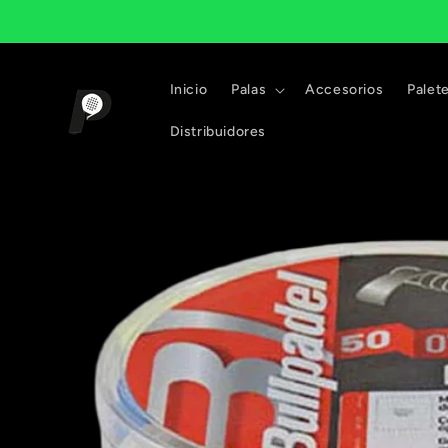
Ir
directamente
al contenido
Inicio
Palas
Accesorios
Palet
Distribuidores
Ir
directamente
a la
información
del producto