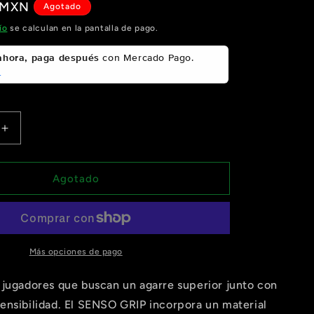
 MXN
Agotado
ío
se calculan en la pantalla de pago.
hora, paga después
con Mercado Pago.
s
Aumentar
cantidad
para
Bullpadel
Agotado
Overgrip
de
pádel
GB1604
(50
Más opciones de pago
unidades
Colores)
 jugadores que buscan un agarre superior junto con
ensibilidad. El SENSO GRIP incorpora un material