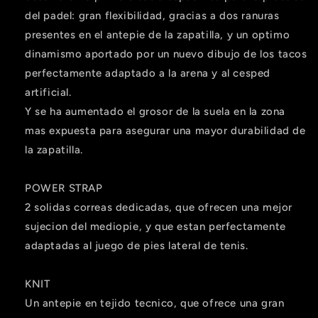
del padel: gran flexibilidad, gracias a dos ranuras
Agrega tu producto al carrito y
elige
1
pagar con Meses sin Tarjeta.
presentes en el antepie de la zapatilla, y un optimo
En tu cuenta de Mercado Pago,
elige
2
dinamismo aportado por un nuevo dibujo de los tacos
la cantidad de meses
y confirma.
Paga mes a mes
con saldo disponible,
perfectamente adaptado a la arena y al cesped
3
débito u otros medios.
artificial.
Y se ha aumentado el grosor de la suela en la zona
Crédito sujeto a aprobación.
mas expuesta para asegurar una mayor durabilidad de
¿Tienes dudas? Consulta nuestra
Ayuda.
la zapatilla.
POWER STRAP
2 solidas correas dedicadas, que ofrecen una mejor
sujecion del mediopie, y que estan perfectamente
adaptadas al juego de pies lateral de tenis.
KNIT
Un antepie en tejido tecnico, que ofrece una gran