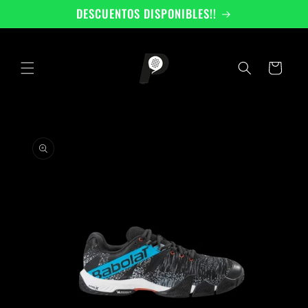
Ir
DESCUENTOS DISPONIBLES!!
directamente
al contenido
Carrito
Ir
directamente
a la
información
del producto